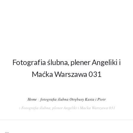
PORTFOLIO
OFERTA
STREFA KLIENTA
Fotografia ślubna, plener Angeliki i
KONTAKT
Maćka Warszawa 031
Home
fotografia ślubna Otrębusy Kasia i Piotr
Fotografia ślubna, plener Angeliki i Maćka Warszawa 031