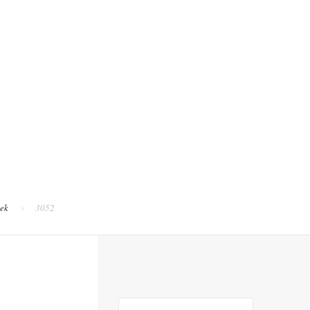
tek
3052