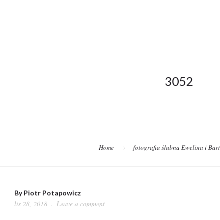
3052
Home
fotografia ślubna Ewelina i Bar
By
Piotr Potapowicz
lis 28, 2018
Leave a comment