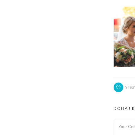
0
LIK
DODAJ 